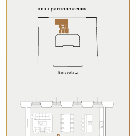
план расположения
Börseplatz